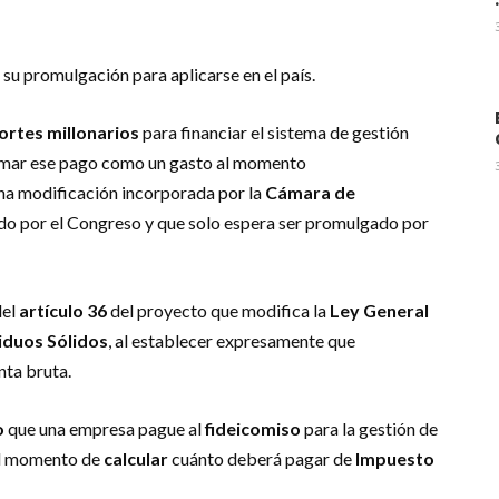
.
m
dIn
il
 su promulgación para aplicarse en el país.
ortes millonarios
para financiar el sistema de gestión
mar ese pago como un gasto al momento
una modificación incorporada por la
Cámara de
do por el Congreso y que solo espera ser promulgado por
del
artículo 36
del proyecto que modifica la
Ley General
iduos Sólidos
, al establecer expresamente que
nta bruta.
o
que una empresa pague al
fideicomiso
para la gestión de
al momento de
calcular
cuánto deberá pagar de
Impuesto