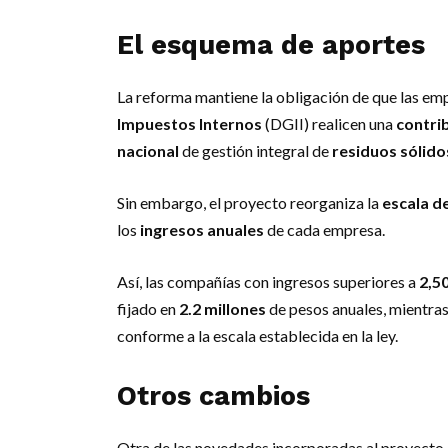
El esquema de aportes
La reforma mantiene la obligación de que las em
Impuestos Internos
(DGII) realicen una
contri
nacional
de gestión integral de
residuos sólido
Sin embargo, el proyecto reorganiza la
escala d
los
ingresos anuales
de cada empresa.
Así, las compañías con ingresos superiores a
2,5
fijado en
2.2 millones
de pesos anuales, mientra
conforme a la escala establecida en la ley.
Otros cambios
Otra de las novedades incorporadas al proyecto