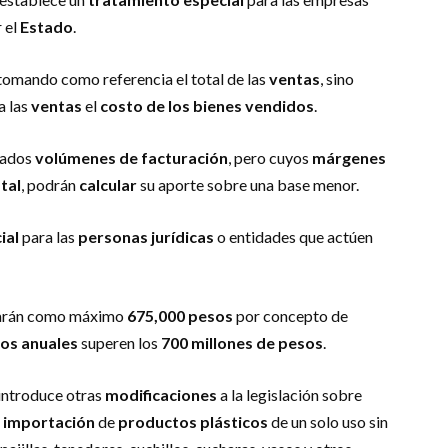
 el
Estado
.
 tomando como referencia el total de las
ventas
, sino
 a las
ventas
el
costo de los bienes vendidos
.
vados
volúmenes de facturación
, pero cuyos
márgenes
tal
, podrán
calcular
su aporte sobre una base menor.
ial
para las
personas jurídicas
o entidades que actúen
garán como máximo
675,000 pesos
por concepto de
sos anuales
superen los
700 millones de pesos
.
 introduce otras
modificaciones
a la legislación sobre
a
importación
de
productos plásticos
de un solo uso sin