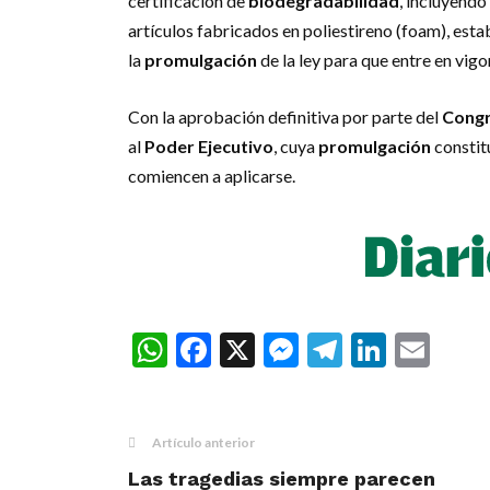
certificación de
biodegradabilidad
, incluyendo
artículos fabricados en poliestireno (foam), est
la
promulgación
de la ley para que entre en vigo
Con la aprobación definitiva por parte del
Congr
al
Poder Ejecutivo
, cuya
promulgación
constitu
comiencen a aplicarse.
WhatsApp
Facebook
X
Messenger
Telegra
Linke
Ema
Artículo anterior
Las tragedias siempre parecen