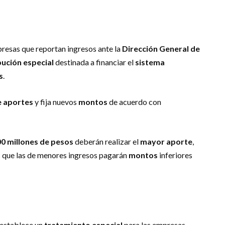
presas que reportan ingresos ante la
Dirección General de
bución especial
destinada a financiar el
sistema
s
.
e aportes
y fija nuevos
montos
de acuerdo con
00 millones de pesos
deberán realizar el
mayor aporte
,
s que las de menores ingresos pagarán
montos
inferiores
 establece un
tratamiento especial
para las empresas