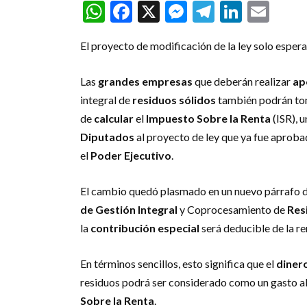
WhatsApp
Facebook
X
Messenger
Telegra
Linke
Ema
El proyecto de modificación de la ley solo espera
Las
grandes empresas
que deberán realizar
ap
integral de
residuos sólidos
también podrán to
de
calcular
el
Impuesto Sobre la Renta
(ISR), 
Diputados
al proyecto de ley que ya fue aproba
el
Poder Ejecutivo
.
El cambio quedó plasmado en un nuevo párrafo 
de Gestión Integral
y Coprocesamiento de
Res
la
contribución especial
será deducible de la re
En términos sencillos, esto significa que el
diner
residuos podrá ser considerado como un gasto 
Sobre la Renta
.