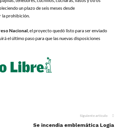
 pajillas, tenedores, cuchillos, cucharas, vasos y otros
ableciendo un plazo de seis meses desde
r la prohibición.
eso Nacional
, el proyecto quedó listo para ser enviado
irá el último paso para que las nuevas disposiciones
m
dIn
il
Siguiente artículo
Se incendia emblemática Logia