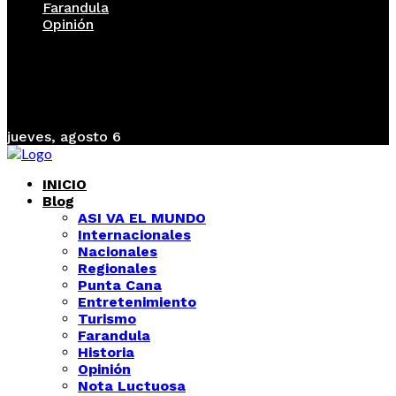
Farandula
Opinión
jueves, agosto 6
INICIO
Blog
ASI VA EL MUNDO
Internacionales
Nacionales
Regionales
Punta Cana
Entretenimiento
Turismo
Farandula
Historia
Opinión
Nota Luctuosa