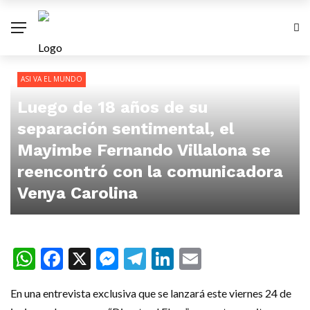
ASI VA EL MUNDO
Luego de 18 años de su
separación sentimental, el
Mayimbe Fernando Villalona se
reencontró con la comunicadora
Venya Carolina
WhatsApp
Facebook
X
Messenger
Telegram
LinkedIn
Email
En una entrevista exclusiva que se lanzará este viernes 24 de