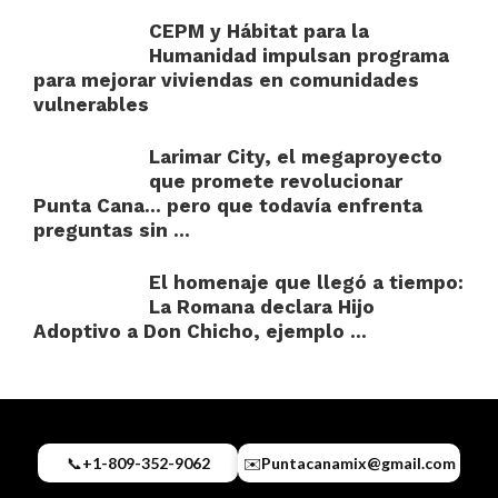
CEPM y Hábitat para la
Humanidad impulsan programa
para mejorar viviendas en comunidades
vulnerables
Larimar City, el megaproyecto
que promete revolucionar
Punta Cana… pero que todavía enfrenta
preguntas sin ...
El homenaje que llegó a tiempo:
La Romana declara Hijo
Adoptivo a Don Chicho, ejemplo ...
📞
+1-809-352-9062
✉️
Puntacanamix@gmail.com