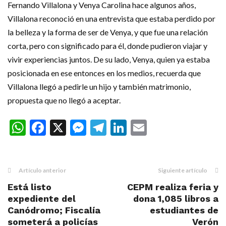
Fernando Villalona y Venya Carolina hace algunos años,
Villalona reconoció en una entrevista que estaba perdido por
la belleza y la forma de ser de Venya, y que fue una relación
corta, pero con significado para él, donde pudieron viajar y
vivir experiencias juntos. De su lado, Venya, quien ya estaba
posicionada en ese entonces en los medios, recuerda que
Villalona llegó a pedirle un hijo y también matrimonio,
propuesta que no llegó a aceptar.
WhatsApp
Facebook
X
Messenger
Telegram
LinkedIn
Email
Artículo anterior
Siguiente artículo
Está listo
CEPM realiza feria y
expediente del
dona 1,085 libros a
Canódromo; Fiscalía
estudiantes de
someterá a policías
Verón