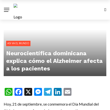
ASI VA EL MUNDO
Neurocientífica dominicana
explica cómo el Alzheimer afecta
a los pacientes
WhatsApp
Facebook
X
Messenger
Telegram
LinkedIn
Email
Hoy, 21 de septiembre, se conmemora el Día Mundial del