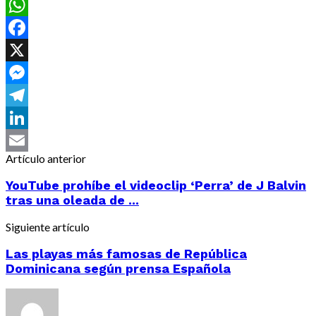
WhatsApp
Facebook
X
Messenger
Telegram
LinkedIn
Artículo anterior
Email
YouTube prohíbe el videoclip ‘Perra’ de J Balvin
tras una oleada de ...
Siguiente artículo
Las playas más famosas de República
Dominicana según prensa Española