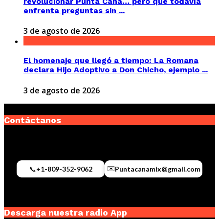
revolucionar Punta Cana… pero que todavía
enfrenta preguntas sin ...
3 de agosto de 2026
El homenaje que llegó a tiempo: La Romana
declara Hijo Adoptivo a Don Chicho, ejemplo ...
3 de agosto de 2026
Contáctanos
✉️
📞
+1-809-352-9062
Puntacanamix@gmail.com
Descarga nuestra radio App