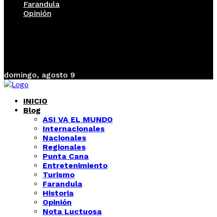
Farandula
Opinión
domingo, agosto 9
INICIO
Blog
ASI VA EL MUNDO
Internacionales
Nacionales
Regionales
Punta Cana
Entretenimiento
Turismo
Farandula
Historia
Opinión
Nota Luctuosa