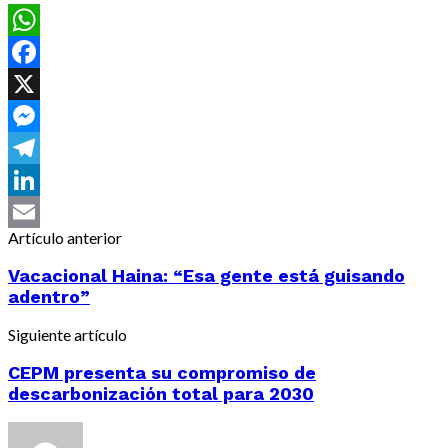
WhatsApp
Facebook
X
Messenger
Telegram
LinkedIn
Artículo anterior
Email
Vacacional Haina: “Esa gente está guisando
adentro”
Siguiente artículo
CEPM presenta su compromiso de
descarbonización total para 2030