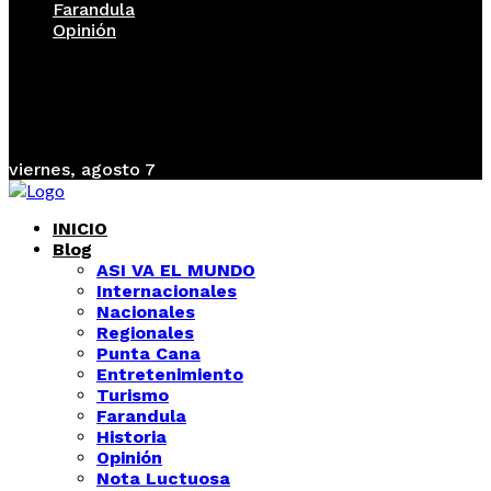
Farandula
Opinión
viernes, agosto 7
INICIO
Blog
ASI VA EL MUNDO
Internacionales
Nacionales
Regionales
Punta Cana
Entretenimiento
Turismo
Farandula
Historia
Opinión
Nota Luctuosa