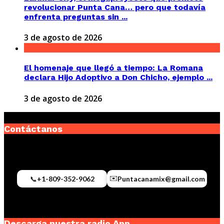
revolucionar Punta Cana… pero que todavía
enfrenta preguntas sin ...
3 de agosto de 2026
El homenaje que llegó a tiempo: La Romana
declara Hijo Adoptivo a Don Chicho, ejemplo ...
3 de agosto de 2026
Contáctanos
✉️
📞
+1-809-352-9062
Puntacanamix@gmail.com
Descarga nuestra radio App