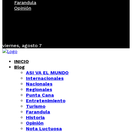
Farandula
Opinión
viernes, agosto 7
INICIO
Blog
ASI VA EL MUNDO
Internacionales
Nacionales
Regionales
Punta Cana
Entretenimiento
Turismo
Farandula
Historia
Opinión
Nota Luctuosa