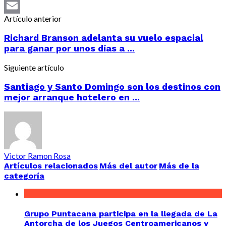
LinkedIn
Artículo anterior
Email
Richard Branson adelanta su vuelo espacial
para ganar por unos días a ...
Siguiente artículo
Santiago y Santo Domingo son los destinos con
mejor arranque hotelero en ...
Victor Ramon Rosa
Artículos relacionados
Más del autor
Más de la
categoría
Grupo Puntacana participa en la llegada de La
Antorcha de los Juegos Centroamericanos y