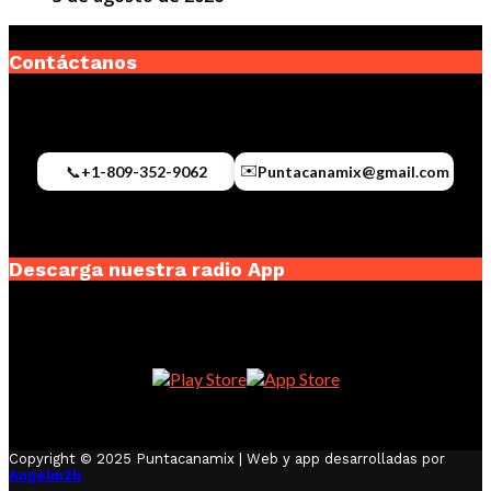
Contáctanos
✉️
📞
+1-809-352-9062
Puntacanamix@gmail.com
Descarga nuestra radio App
Copyright © 2025 Puntacanamix | Web y app desarrolladas por
Angelm2b