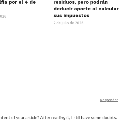
lfia por el 4 de
residuos, pero podrán
deducir aporte al calcular
sus impuestos
2026
2 de julio de 2026
Responder
ent of your article? After reading it, I still have some doubts.