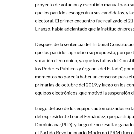
proyecto de votación y escrutinio manual para su
que los partidos escogerán a sus candidatos, y la
electoral. El primer encuentro fue realizado el 2
Liranzo, había adelantado que la institución pre
Después de la sentencia del Tribunal Constitucio
que los partidos aprueben su propuesta, porque t
votación electrónico, ya que los fallos del Const
los Poderes Públicos y órganos del Estado”, por 
momentos no parecía haber un consenso para el us
primarias de octubre del 2019, y luego en los com
equipos electrónicos, que motivó la suspensión 
Luego del uso de los equipos automatizados en la
del expresidente Leonel Fernández, que particip
Dominicana (PLD), y luego de no resultar ganador
el Partido Revolucionario Moderno (PRM) fueron