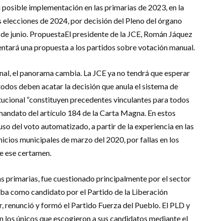
 posible implementación en las primarias de 2023, en la
s elecciones de 2024, por decisión del Pleno del órgano
1 de junio. PropuestaEl presidente de la JCE, Román Jáquez
sentará una propuesta a los partidos sobre votación manual.
nal, el panorama cambia. La JCE ya no tendrá que esperar
odos deben acatar la decisión que anula el sistema de
itucional “constituyen precedentes vinculantes para todos
mandato del artículo 184 de la Carta Magna. En estos
o del voto automatizado, a partir de la experiencia en las
icios municipales de marzo del 2020, por fallas en los
de ese certamen.
s primarias, fue cuestionado principalmente por el sector
aba como candidato por el Partido de la Liberación
, renunció y formó el Partido Fuerza del Pueblo. El PLD y
 los únicos que escogieron a sus candidatos mediante el