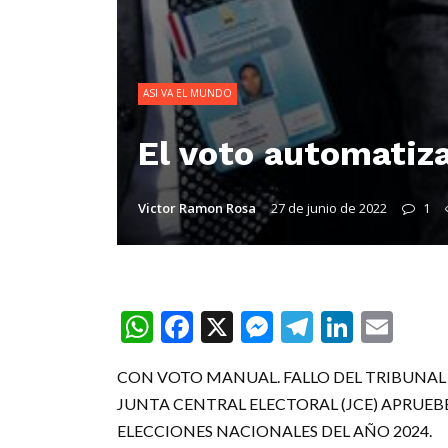
ASI VA EL MUNDO
El voto automatiza
Victor Ramon Rosa
27 de junio de 2022
1
WhatsApp
Facebook
X
Messenger
Telegra
Linke
Ema
CON VOTO MANUAL. FALLO DEL TRIBUNAL
JUNTA CENTRAL ELECTORAL (JCE) APRUE
ELECCIONES NACIONALES DEL AÑO 2024.