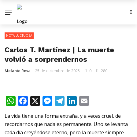
NOTA LUCTUOSA
Carlos T. Martinez | La muerte
volvió a sorprendernos
Melanie Rosa
25 de diciembre de 2025
0
280
WhatsApp
Facebook
X
Messenger
Telegram
LinkedIn
Email
La vida tiene una forma extraña, y a veces cruel, de
recordarnos que nada es permanente. Uno se levanta
cada día creyéndose eterno, pero la muerte siempre