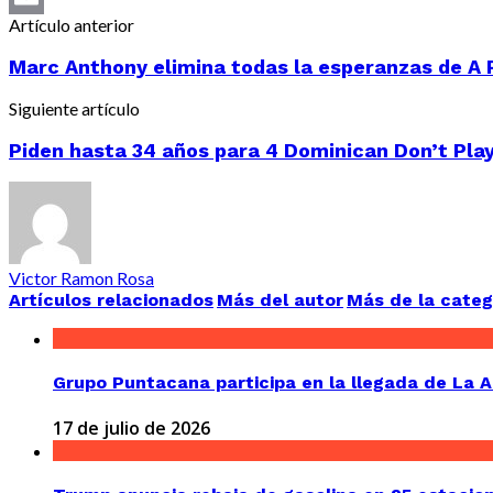
Artículo anterior
Email
Marc Anthony elimina todas la esperanzas de A Ro
Siguiente artículo
Piden hasta 34 años para 4 Dominican Don’t Play 
Victor Ramon Rosa
Artículos relacionados
Más del autor
Más de la categ
Grupo Puntacana participa en la llegada de La 
17 de julio de 2026