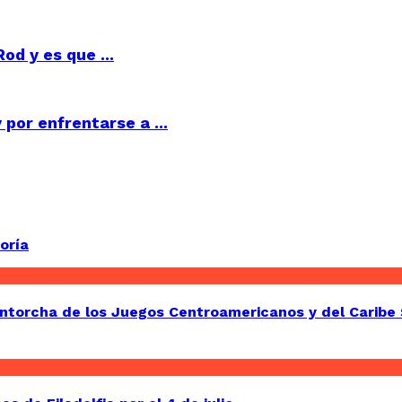
d y es que ...
por enfrentarse a ...
oría
Antorcha de los Juegos Centroamericanos y del Caribe 