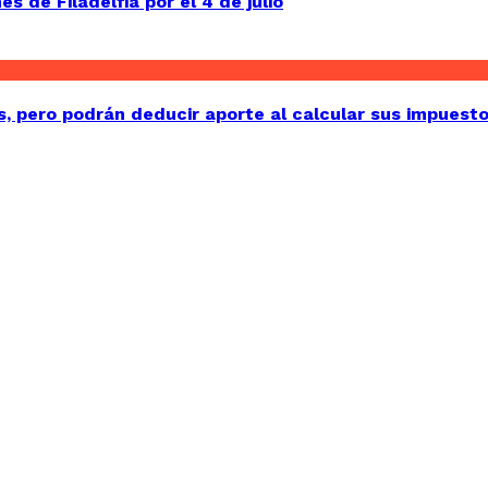
 de Filadelfia por el 4 de julio
, pero podrán deducir aporte al calcular sus impuest