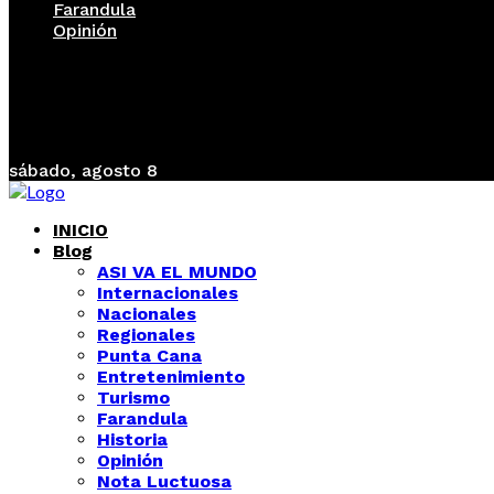
Farandula
Opinión
sábado, agosto 8
INICIO
Blog
ASI VA EL MUNDO
Internacionales
Nacionales
Regionales
Punta Cana
Entretenimiento
Turismo
Farandula
Historia
Opinión
Nota Luctuosa