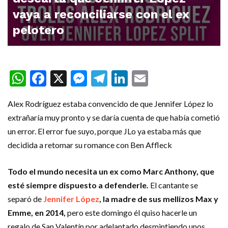
vaya a reconciliarse con el ex
pelotero
WhatsApp
Facebook
X
Messenger
Telegram
LinkedIn
Email
Alex Rodríguez estaba convencido de que Jennifer López lo
extrañaría muy pronto y se daría cuenta de que había cometió
un error. El error fue suyo, porque JLo ya estaba más que
decidida a retomar su romance con Ben Affleck
Todo el mundo necesita un ex como Marc Anthony, que
esté siempre dispuesto a defenderle.
El cantante se
separó de
Jennifer López
, la madre de sus mellizos Max y
Emme, en 2014,
pero este domingo él quiso hacerle un
regalo de San Valentín por adelantado desmintiendo unos