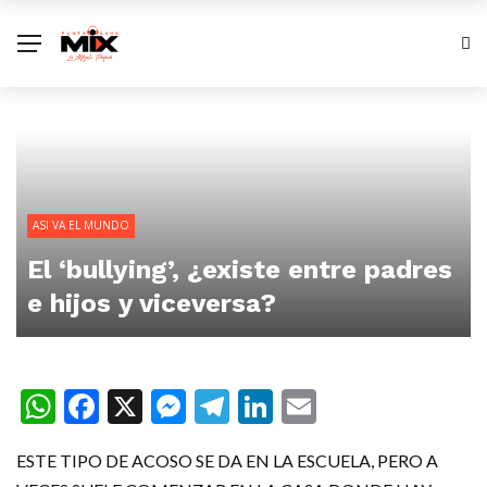
ASI VA EL MUNDO
El ‘bullying’, ¿existe entre padres
e hijos y viceversa?
WhatsApp
Facebook
X
Messenger
Telegram
LinkedIn
Email
ESTE TIPO DE ACOSO SE DA EN LA ESCUELA, PERO A